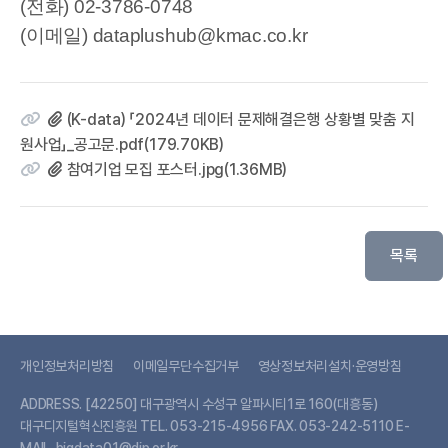
(전화) 02-3786-0748
(이메일) dataplushub@kmac.co.kr
(K-data) 「2024년 데이터 문제해결은행 상황별 맞춤 지
원사업」_공고문.pdf(179.70KB)
참여기업 모집 포스터.jpg(1.36MB)
목록
개인정보처리방침
이메일무단수집거부
영상정보처리설치·운영방침
ADDRESS.
[42250] 대구광역시 수성구 알파시티1로 160(대흥동)
대구디지털혁신진흥원
TEL.
053-215-4956
FAX.
053-242-5110
E-