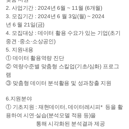
2.
사업기간
: 2024
년
6
월
~ 11
월
(6
개월
)
3.
모집기간
: 2024
년
6
월
3
일
(
월
) ~ 2024
년
6
월
21
일
(
금
)
4.
모집대상
:
데이터 활용 수요가 있는 기업
(
초기
중견
·
중소
·
소상공인
)
5.
지원내용
①
데이터 활용역량 진단
②
역량수준별 맞춤형 스킬업
(
기초
/
심화
)
프로그
램
③
맞춤형 데이터 분석활용 및 성과창출 지원
6.지원분야
① 기초지원 : 재현데이터, 데이터레시피* 등을 활
용하여 시연·실습(분석모델
적용 등)
을
통해 시각화된 분석결과 제공