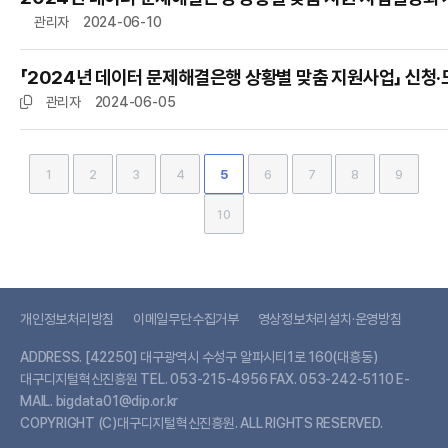
관리자
2024-06-10
「2024년 데이터 문제해결은행 상황별 맞춤 지원사업」 신청·
관리자
2024-06-05
1
2
3
4
5
6
7
8
9
10
개인정보처리방침
이메일무단수집거부
영상정보처리설치·운영방침
ADDRESS.
[42250] 대구광역시 수성구 알파시티1로 160(대흥동)
대구디지털혁신진흥원
TEL.
053-215-4956
FAX.
053-242-5110
E-
MAIL.
bigdata01@dip.or.kr
COPYRIGHT (C)대구디지털혁신진흥원. ALL RIGHTS RESERVED.