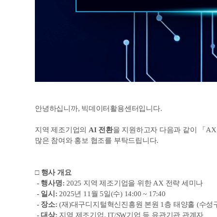
안녕하십니까, 빅데이터활용센터입니다.
지역 제조기업의
AI 전환
을 지원하고자 다음과 같이 「AX
많은 참여와 홍보 협조를 부탁드립니다.
□ 행사 개요
- 행사명:
2025 지역 제조기업을 위한 AX 전략 세미나
-
일시:
2025년 11월 5일(수) 14:00 ~ 17:40
-
장소:
(재)대구디지털혁신진흥원 본원 1층 태양홀 (수성구 
-
대상:
지역 제조기업, IT/SW기업 등 유관기관 관계자