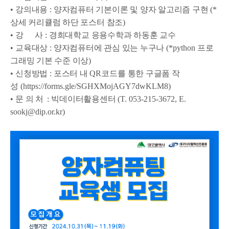
•
강의내용
:
양자컴퓨터 기본이론 및 양자 알고리즘 구현
(*
상세 커리큘럼 하단 포스터 참조
)
•
강 사
:
경희대학교 응용수학과 하동훈 교수
•
교육대상
:
양자컴퓨터에 관심 있는 누구나
(*python
프로
그래밍 기본 수준 이상
)
•
신청방법
:
포스터 내
QR
코드를 통한 구글폼 작
성
(
https://forms.gle/SGHXMojAGY7dwKLM8
)
•
문 의 처
:
빅데이터활용센터
(T. 053-215-3672, E.
sookj@dip.or.kr)