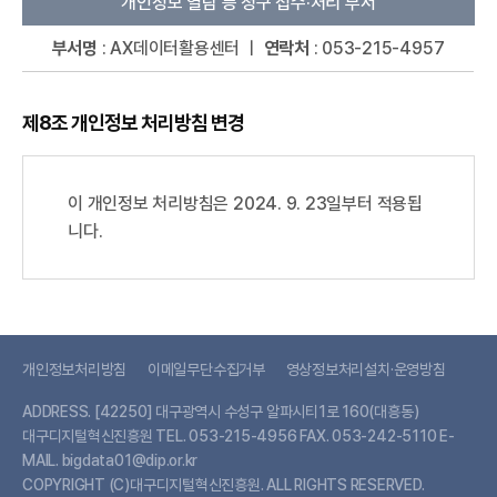
개인정보 열람 등 청구 접수·처리 부서
부서명
: AX데이터활용센터 ㅣ
연락처
: 053-215-4957
제8조 개인정보 처리방침 변경
이 개인정보 처리방침은 2024. 9. 23일부터 적용됩
니다.
개인정보처리방침
이메일무단수집거부
영상정보처리설치·운영방침
ADDRESS.
[42250] 대구광역시 수성구 알파시티1로 160(대흥동)
대구디지털혁신진흥원
TEL.
053-215-4956
FAX.
053-242-5110
E-
MAIL.
bigdata01@dip.or.kr
COPYRIGHT (C)대구디지털혁신진흥원. ALL RIGHTS RESERVED.